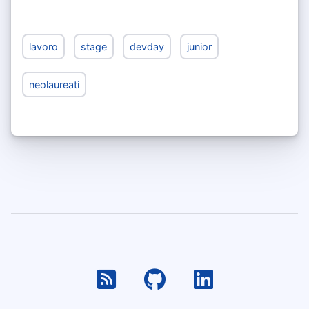
lavoro
stage
devday
junior
neolaureati
RSS
Github
Linkedin