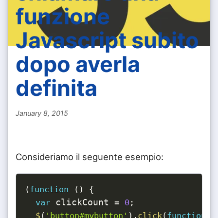
funzione
Javascript subito
dopo averla
definita
January 8, 2015
Consideriamo il seguente esempio:
(
function
(
)
{
 clickCount 
var
=
0
;
$
(
'button#mybutton'
)
.
click
(
function
(